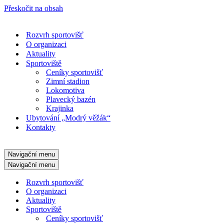
Přeskočit na obsah
Rozvrh sportovišť
O organizaci
Aktuality
Sportoviště
Ceníky sportovišť
Zimní stadion
Lokomotiva
Plavecký bazén
Krajinka
Ubytování „Modrý věžák“
Kontakty
Navigační menu
Navigační menu
Rozvrh sportovišť
O organizaci
Aktuality
Sportoviště
Ceníky sportovišť