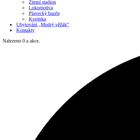
Zimní stadion
Lokomotiva
Plavecký bazén
Krajinka
Ubytování „Modrý věžák“
Kontakty
Nalezeno 0 a akce.