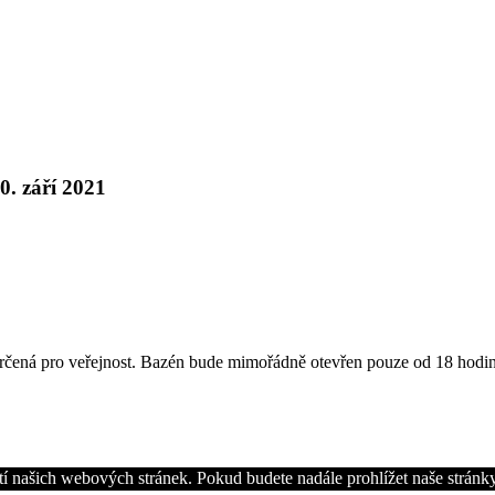
0. září 2021
čená pro veřejnost. Bazén bude mimořádně otevřen pouze od 18 hodin d
í našich webových stránek. Pokud budete nadále prohlížet naše stránky