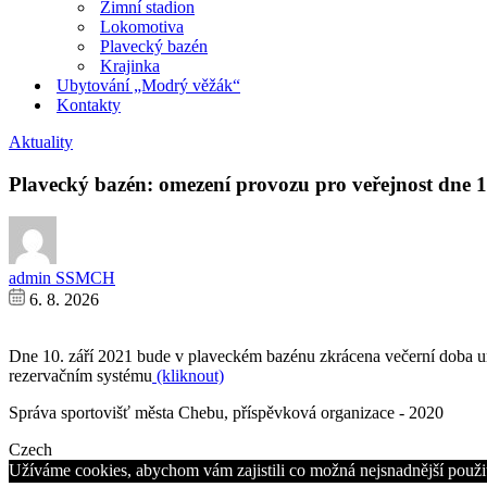
Zimní stadion
Lokomotiva
Plavecký bazén
Krajinka
Ubytování „Modrý věžák“
Kontakty
Aktuality
Plavecký bazén: omezení provozu pro veřejnost dne 1
admin SSMCH
6. 8. 2026
Dne 10. září 2021 bude v plaveckém bazénu zkrácena večerní doba ur
rezervačním systému
(kliknout)
Správa sportovišť města Chebu, příspěvková organizace - 2020
Czech
Užíváme cookies, abychom vám zajistili co možná nejsnadnější použit