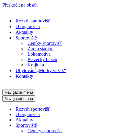
Přeskočit na obsah
Rozvrh sportovišť
O organizaci
Aktuality
Sportoviště
Ceníky sportovišť
Zimní stadion
Lokomotiva
Plavecký bazén
Krajinka
Ubytování „Modrý věžák“
Kontakty
Navigační menu
Navigační menu
Rozvrh sportovišť
O organizaci
Aktuality
Sportoviště
Ceníky sportovišť