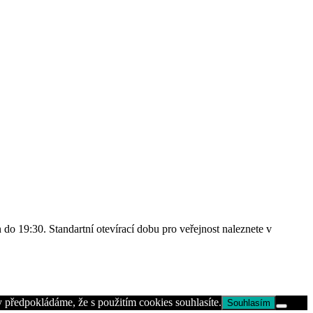
o 19:30. Standartní otevírací dobu pro veřejnost naleznete v
 předpokládáme, že s použitím cookies souhlasíte.
Souhlasím