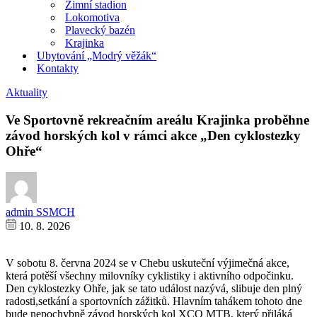
Zimní stadion
Lokomotiva
Plavecký bazén
Krajinka
Ubytování „Modrý věžák“
Kontakty
Aktuality
Ve Sportovně rekreačním areálu Krajinka proběhne
závod horských kol v rámci akce „Den cyklostezky
Ohře“
admin SSMCH
10. 8. 2026
V sobotu 8. června 2024 se v Chebu uskuteční výjimečná akce,
která potěší všechny milovníky cyklistiky i aktivního odpočinku.
Den cyklostezky Ohře, jak se tato událost nazývá, slibuje den plný
radosti,setkání a sportovních zážitků. Hlavním tahákem tohoto dne
bude nepochybně závod horských kol XCO MTB, který přiláká