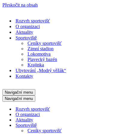
Přeskočit na obsah
Rozvrh sportovišť
O organizaci
Aktuality
Sportoviště
Ceníky sportovišť
Zimní stadion
Lokomotiva
Plavecký bazén
Krajinka
Ubytování „Modrý věžák“
Kontakty
Navigační menu
Navigační menu
Rozvrh sportovišť
O organizaci
Aktuality
Sportoviště
Ceníky sportovišť