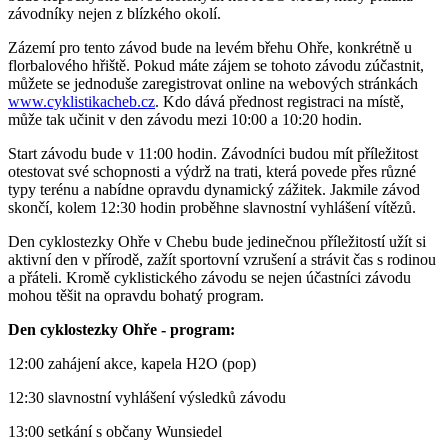
závodníky nejen z blízkého okolí.
Zázemí pro tento závod bude na levém břehu Ohře, konkrétně u
florbalového hřiště. Pokud máte zájem se tohoto závodu zúčastnit,
můžete se jednoduše zaregistrovat online na webových stránkách
www.cyklistikacheb.cz
. Kdo dává přednost registraci na místě,
může tak učinit v den závodu mezi 10:00 a 10:20 hodin.
Start závodu bude v 11:00 hodin. Závodníci budou mít příležitost
otestovat své schopnosti a výdrž na trati, která povede přes různé
typy terénu a nabídne opravdu dynamický zážitek. Jakmile závod
skončí, kolem 12:30 hodin proběhne slavnostní vyhlášení vítězů.
Den cyklostezky Ohře v Chebu bude jedinečnou příležitostí užít si
aktivní den v přírodě, zažít sportovní vzrušení a strávit čas s rodinou
a přáteli. Kromě cyklistického závodu se nejen účastníci závodu
mohou těšit na opravdu bohatý program.
Den cyklostezky Ohře - program:
12:00 zahájení akce, kapela H2O (pop)
12:30 slavnostní vyhlášení výsledků závodu
13:00 setkání s občany Wunsiedel