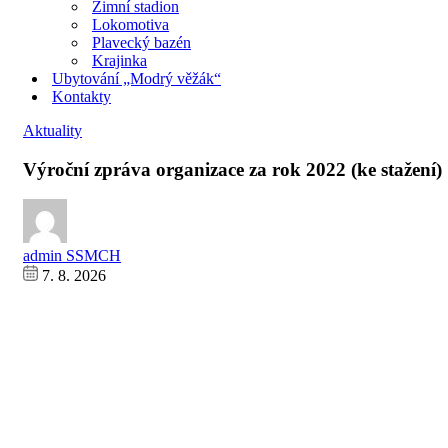
Zimní stadion
Lokomotiva
Plavecký bazén
Krajinka
Ubytování „Modrý věžák“
Kontakty
Aktuality
Výroční zpráva organizace za rok 2022 (ke stažení)
admin SSMCH
7. 8. 2026