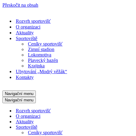
Přeskočit na obsah
Rozvrh sportovišť
O organizaci
Aktuality
Sportoviště
Ceníky sportovišť
Zimní stadion
Lokomotiva
Plavecký bazén
Krajinka
Ubytování „Modrý věžák“
Kontakty
Navigační menu
Navigační menu
Rozvrh sportovišť
O organizaci
Aktuality
Sportoviště
Ceníky sportovišť