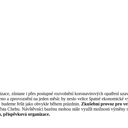
zace, zůstane i přes postupné rozvolnění koronavirových opatření uzav
eno a zprovoznění na jeden měsíc by neslo velice špatné ekonomické v
u budeme řešit jako obvykle během prázdnin.
Zkušební provoz pro veř
 města Chebu. Návštěvníci bazénu mohou stále využít možnosti výměny
u, příspěvková organizace.