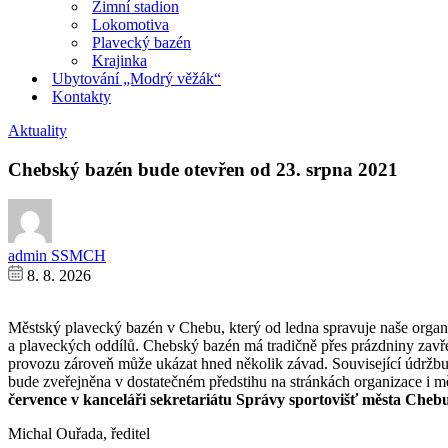
Zimní stadion
Lokomotiva
Plavecký bazén
Krajinka
Ubytování „Modrý věžák“
Kontakty
Aktuality
Chebský bazén bude otevřen od 23. srpna 2021
admin SSMCH
8. 8. 2026
Městský plavecký bazén v Chebu, který od ledna spravuje naše organi
a plaveckých oddílů. Chebský bazén má tradičně přes prázdniny zavř
provozu zároveň může ukázat hned několik závad. Související údržb
bude zveřejněna v dostatečném předstihu na stránkách organizace i
července v kanceláři sekretariátu Správy sportovišť města Cheb
Michal Ouřada, ředitel