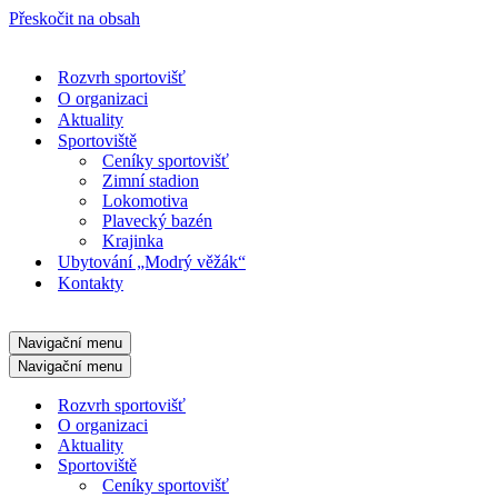
Přeskočit na obsah
Rozvrh sportovišť
O organizaci
Aktuality
Sportoviště
Ceníky sportovišť
Zimní stadion
Lokomotiva
Plavecký bazén
Krajinka
Ubytování „Modrý věžák“
Kontakty
Navigační menu
Navigační menu
Rozvrh sportovišť
O organizaci
Aktuality
Sportoviště
Ceníky sportovišť