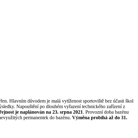
řen. Hlavním důvodem je malá vytíženost sportoviště bez účasti škol
ýsledky. Napouštění po dlouhém vyřazení technického zařízení z
ejnost je naplánován na 23. srpna 2021
. Provozní doba bazénu
 nevyužitých permanentek do bazénu.
Výměna probíhá až do 31.