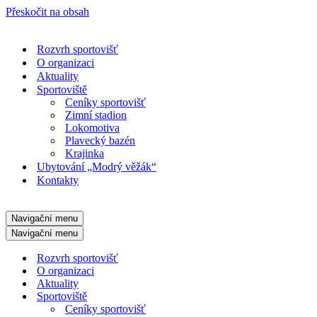
Přeskočit na obsah
Rozvrh sportovišť
O organizaci
Aktuality
Sportoviště
Ceníky sportovišť
Zimní stadion
Lokomotiva
Plavecký bazén
Krajinka
Ubytování „Modrý věžák“
Kontakty
Navigační menu
Navigační menu
Rozvrh sportovišť
O organizaci
Aktuality
Sportoviště
Ceníky sportovišť