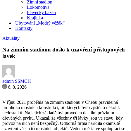
Zimní stadion
Lokomotiva
Plavecký bazén
Krajinka
Ubytování „Modrý věžák“
Kontakty
Aktuality
Na zimním stadionu došlo k uzavření přístupových
lávek
admin SSMCH
6. 8. 2026
V říjnu 2021 proběhla na zimním stadionu v Chebu pravidelná
prohlídka mostních konstrukcí, při kterých bylo zjištěno několik
nedostatků. Na jejich základě byl proveden detailní průzkum
dřevěných prvků. Ukázal, že všechny tři lávky jsou ve stavu, kdy
provoz na nich není bezpečný. Odborná firma nařídila okamžité
uzavření všech tří mostních objektů. Vedení města ve spolupráci se